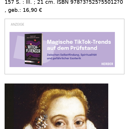
157 S. : Ill. ; 21 cm. ISBN 978?3?525?55012?0
, geb.: 16,90 €