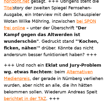
horizont.net
gesagt. +++ Übrigens steht die
Titel
story der zweiten Spiegel Fernsehen-
Ausgabe, ein Interview mit dem Schauspieler
Wotan Wilke Möhring, inzwischen
bei SPON
frei online
– unter der Überschrift
"Der
Kampf gegen das Altwerden ist
wunderschön"
. Gedruckt stand
"'Kochen,
ficken, nähen'"
drüber. Könnte das nicht
andersrum besser funktioniert haben? +++
+++ Und noch ein
Eklat und Jury-Problem
wg. etwas Rechtem
: beim
Alternativen
Medienpreis
, der gerade in Nürnberg verliehen
wurden, aber nicht an alle, die ihn hätten
bekommen sollen. Wiederum Andreas Speit
berichtet in der TAZ
. +++