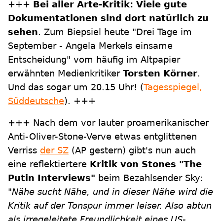
+++
Bei aller Arte-Kritik: Viele gute
Dokumentationen sind dort natürlich zu
sehen
. Zum Biepsiel heute "Drei Tage im
September - Angela Merkels einsame
Entscheidung" vom häufig im Altpapier
erwähnten Medienkritiker
Torsten Körner
.
Und das sogar um 20.15 Uhr! (
Tagesspiegel,
Süddeutsche
). +++
+++ Nach dem vor lauter proamerikanischer
Anti-Oliver-Stone-Verve etwas entglittenen
Verriss
der SZ
(AP gestern) gibt's nun auch
eine reflektiertere
Kritik von Stones "The
Putin Interviews"
beim Bezahlsender Sky:
"Nähe sucht Nähe, und in dieser Nähe wird die
Kritik auf der Tonspur immer leiser. Also abtun
als irregeleitete Freundlichkeit eines US-