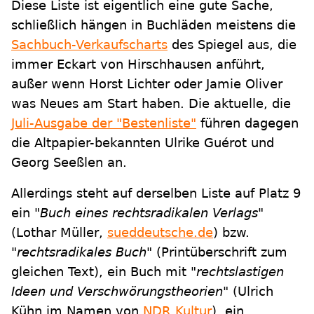
Diese Liste ist eigentlich eine gute Sache,
schließlich hängen in Buchläden meistens die
Sachbuch-Verkaufscharts
des Spiegel aus, die
immer Eckart von Hirschhausen anführt,
außer wenn Horst Lichter oder Jamie Oliver
was Neues am Start haben. Die aktuelle, die
Juli-Ausgabe der "Bestenliste"
führen dagegen
die Altpapier-bekannten Ulrike Guérot und
Georg Seeßlen an.
Allerdings steht auf derselben Liste auf Platz 9
ein
"Buch eines rechtsradikalen Verlags"
(Lothar Müller,
sueddeutsche.de
) bzw.
"rechtsradikales Buch"
(Printüberschrift zum
gleichen Text), ein Buch mit
"rechtslastigen
Ideen und Verschwörungstheorien"
(Ulrich
Kühn im Namen von
NDR Kultur
), ein