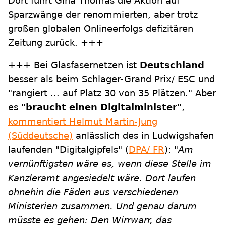
Dort führt Gina Thomas die Aktion auf
Sparzwänge der renommierten, aber trotz
großen globalen Onlineerfolgs defizitären
Zeitung zurück. +++
+++ Bei Glasfasernetzen ist
Deutschland
besser als beim Schlager-Grand Prix/ ESC und
"rangiert ... auf Platz 30 von 35 Plätzen." Aber
es
"braucht einen Digitalminister"
,
kommentiert Helmut Martin-Jung
(Süddeutsche)
anlässlich des in Ludwigshafen
laufenden "Digitalgipfels" (
DPA/ FR
):
"Am
vernünftigsten wäre es, wenn diese Stelle im
Kanzleramt angesiedelt wäre. Dort laufen
ohnehin die Fäden aus verschiedenen
Ministerien zusammen. Und genau darum
müsste es gehen: Den Wirrwarr, das