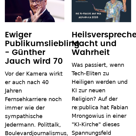
Ewiger
Heilsverspreche
Publikumsliebling
Macht und
- Günther
Wahrheit
Jauch wird 70
Was passiert, wenn
Tech-Eliten zu
Vor der Kamera wirkt
Heiligen werden und
er auch nach 40
KI zur neuen
Jahren
Religion? Auf der
Fernsehkarriere noch
re:publica hat Fabian
immer wie der
Mrongowius in einer
sympathische
"KI-Kirche" dieses
Jedermann. Polittalk,
Spannungsfeld
Boulevardjournalismus,