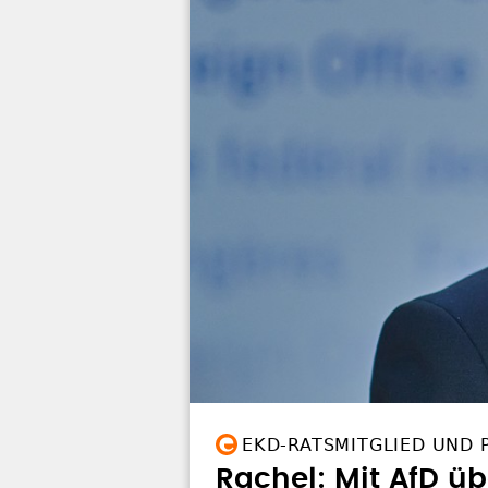
EKD-RATSMITGLIED UND 
Rachel: Mit AfD üb