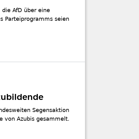
 die AfD über eine
des Parteiprogramms seien
zubildende
undesweiten Segensaktion
he von Azubis gesammelt.