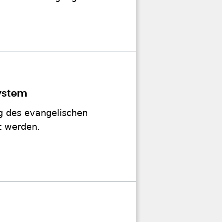
system
g des evangelischen
t werden.