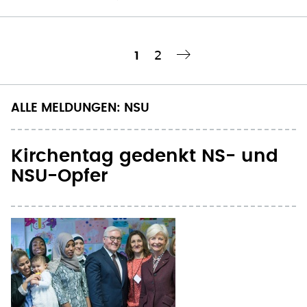
Seite
2
Aktuelle
1
Nächste Seite
››
Seitennummerierung
Seite
ALLE MELDUNGEN: NSU
Kirchentag gedenkt NS- und
NSU-Opfer