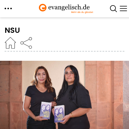
Direkt
zum
NSU
Inhalt