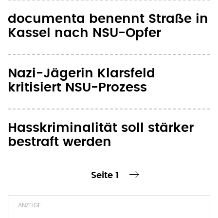
documenta benennt Straße in
Kassel nach NSU-Opfer
Nazi-Jägerin Klarsfeld
kritisiert NSU-Prozess
Hasskriminalität soll stärker
bestraft werden
Seite 1
te Seite
nächste Seite ›
Seitennummerierung