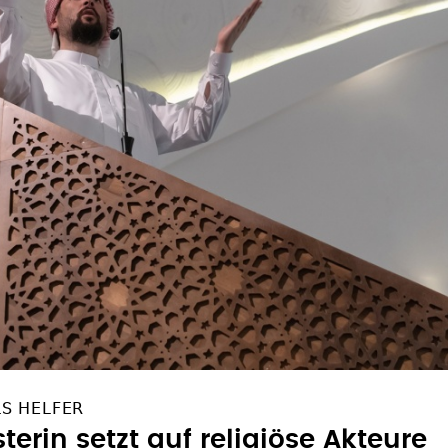
S HELFER
erin setzt auf religiöse Akteure