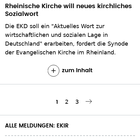
Rheinische Kirche will neues kirchliches
Sozialwort
Die EKD soll ein "Aktuelles Wort zur
wirtschaftlichen und sozialen Lage in
Deutschland" erarbeiten, fordert die Synode
der Evangelischen Kirche im Rheinland.
zum Inhalt
Seite
2
Seite
3
Aktuelle
1
Nächste Seite
››
Seitennummerierung
Seite
ALLE MELDUNGEN: EKIR