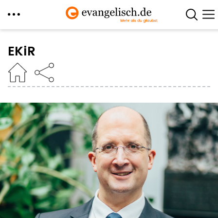
Direkt
zum
EKiR
Inhalt