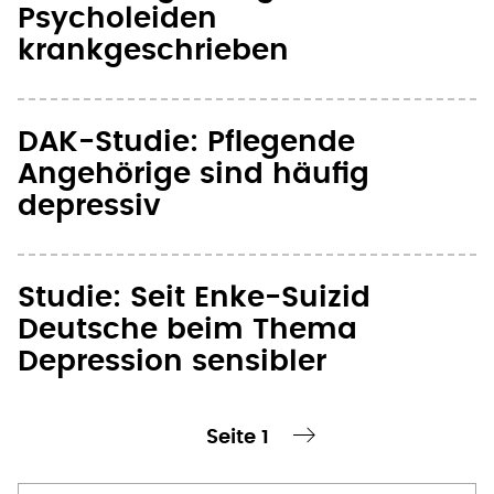
Psycholeiden
krankgeschrieben
DAK-Studie: Pflegende
Angehörige sind häufig
depressiv
Studie: Seit Enke-Suizid
Deutsche beim Thema
Depression sensibler
Seite 1
te Seite
nächste Seite ›
Seitennummerierung