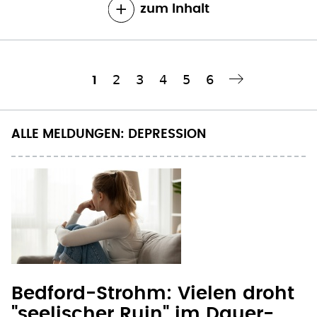
zum Inhalt
Seite
2
Seite
3
Seite
4
Seite
5
Seite
6
Aktuelle
1
Nächste Seite
››
Seitennummerierung
Seite
ALLE MELDUNGEN: DEPRESSION
Bedford-Strohm: Vielen droht
"seelischer Ruin" im Dauer-