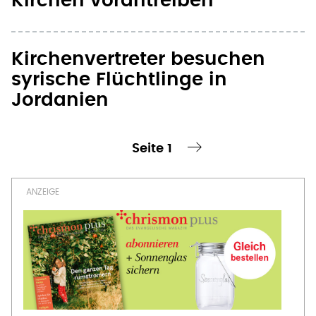
Kirchen vorantreiben
Kirchenvertreter besuchen
syrische Flüchtlinge in
Jordanien
Seite 1
te Seite
nächste Seite ›
Seitennummerierung