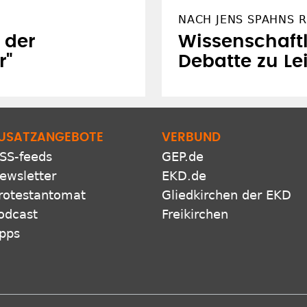
NACH JENS SPAHNS 
 der
Wissenschaftl
r"
Debatte zu Le
USATZANGEBOTE
VERBUND
SS-feeds
GEP.de
ewsletter
EKD.de
rotestantomat
Gliedkirchen der EKD
odcast
Freikirchen
pps