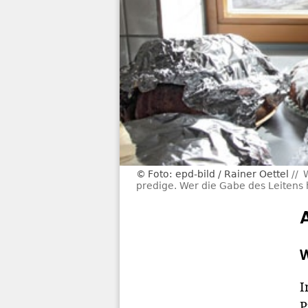
Foto: epd-bild / Rainer Oettel
predige. Wer die Gabe des Leitens h
W
I
P