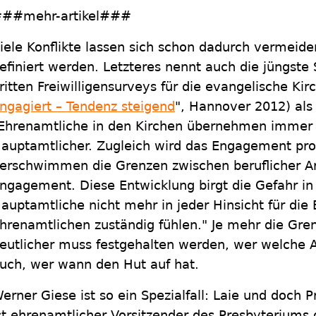
##mehr-artikel###
iele Konflikte lassen sich schon dadurch vermeiden
efiniert werden. Letzteres nennt auch die jüngst
ritten Freiwilligensurveys für die evangelische Kirc
ngagiert – Tendenz steigend
", Hannover 2012) als
Ehrenamtliche in den Kirchen übernehmen immer
auptamtlicher. Zugleich wird das Engagement prof
erschwimmen die Grenzen zwischen beruflicher A
ngagement. Diese Entwicklung birgt die Gefahr in s
auptamtliche nicht mehr in jeder Hinsicht für die 
hrenamtlichen zuständig fühlen." Je mehr die Gr
eutlicher muss festgehalten werden, wer welche
uch, wer wann den Hut auf hat.
erner Giese ist so ein Spezialfall: Laie und doch Pro
st ehrenamtlicher Vorsitzender des Presbyteriums