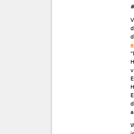
#
V
d
d
e
"
H
v
E
H
E
d
a
W
i