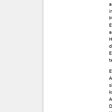
a
i
M
E
a
H
d
E
t
E
A
s
k
A
D