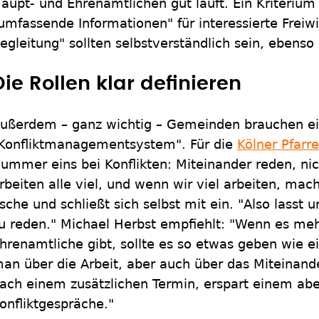
aupt- und Ehrenamtlichen gut läuft. Ein Kriterium
umfassende Informationen" für interessierte Freiwi
egleitung" sollten selbstverständlich sein, ebenso
Die Rollen klar definieren
ußerdem – ganz wichtig – Gemeinden brauchen e
Konfliktmanagementsystem". Für die
Kölner Pfarr
ummer eins bei Konflikten: Miteinander reden, nic
rbeiten alle viel, und wenn wir viel arbeiten, mach
sche und schließt sich selbst mit ein. "Also lasst 
u reden." Michael Herbst empfiehlt: "Wenn es meh
hrenamtliche gibt, sollte es so etwas geben wie e
an über die Arbeit, aber auch über das Miteinand
ach einem zusätzlichen Termin, erspart einem abe
onfliktgespräche."