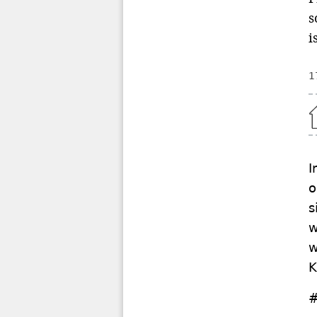
s
i
1
Home
I
o
s
w
w
K
#