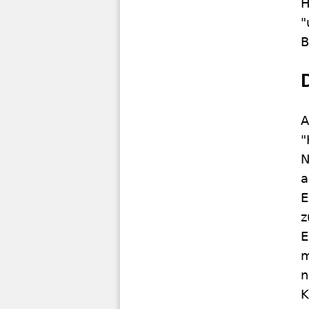
H
"
B
A
"
N
a
E
z
E
m
n
K