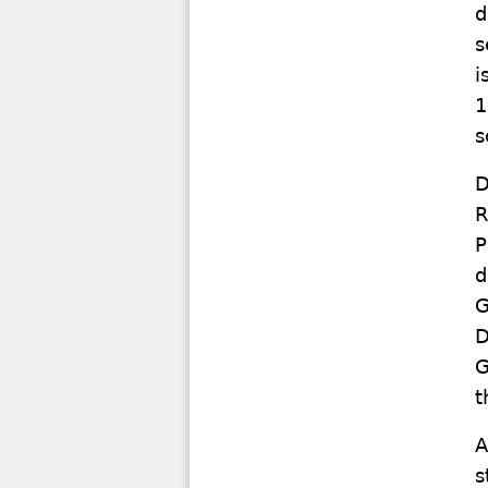
d
s
i
1
s
D
R
P
d
G
D
G
t
A
s