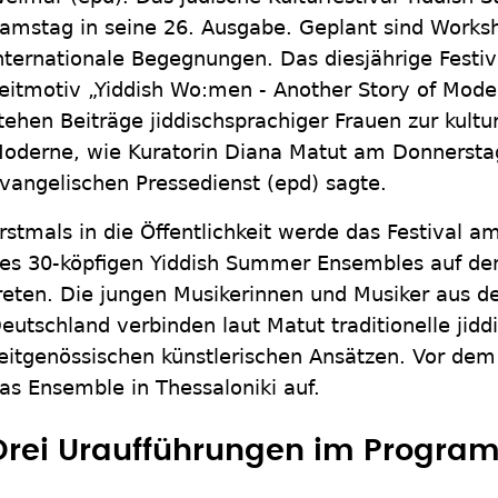
amstag in seine 26. Ausgabe. Geplant sind Works
nternationale Begegnungen. Das diesjährige Festiv
eitmotiv „Yiddish Wo:men - Another Story of Moder
tehen Beiträge jiddischsprachiger Frauen zur kultu
oderne, wie Kuratorin Diana Matut am Donnerst
vangelischen Pressedienst (epd) sagte.
rstmals in die Öffentlichkeit werde das Festival a
es 30-köpfigen Yiddish Summer Ensembles auf d
reten. Die jungen Musikerinnen und Musiker aus de
eutschland verbinden laut Matut traditionelle jidd
eitgenössischen künstlerischen Ansätzen. Vor dem
as Ensemble in Thessaloniki auf.
Drei Uraufführungen im Progra