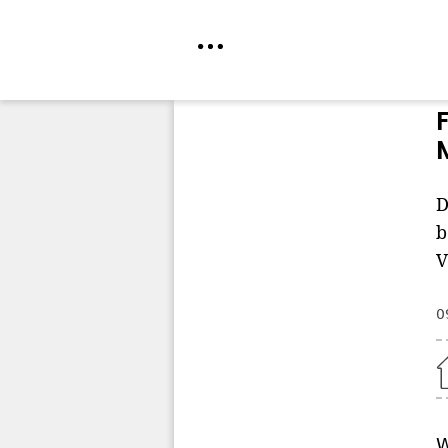
Direkt
zum
Inhalt
D
b
V
0
Home