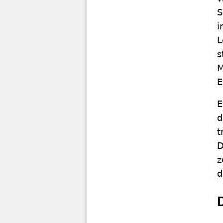
S
i
L
s
M
E
E
d
t
D
z
d