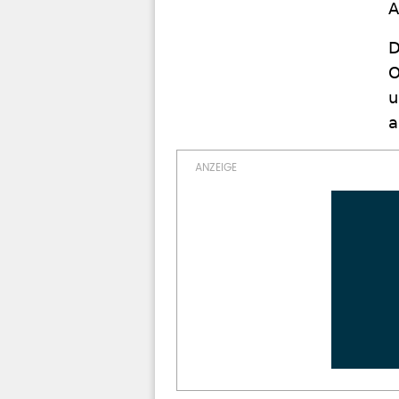
A
D
O
u
a