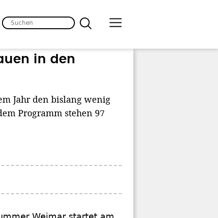
rauen in den
em Jahr den bislang wenig
 dem Programm stehen 97
h Summer Weimar startet am