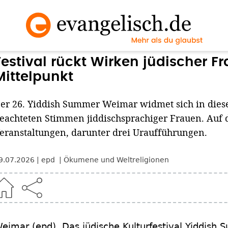
Festival rückt Wirken jüdischer F
Mittelpunkt
er 26. Yiddish Summer Weimar widmet sich in dies
eachteten Stimmen jiddischsprachiger Frauen. Auf
eranstaltungen, darunter drei Uraufführungen.
9.07.2026
epd
Ökumene und Weltreligionen
Weimar
(epd)
.
Das jüdische Kulturfestival Yiddis