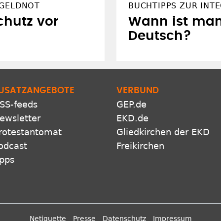
 GELDNOT
BUCHTIPPS ZUR INT
chutz vor
Wann ist man
Deutsch?
USATZANGEBOTE
VERBUND
SS-feeds
GEP.de
ewsletter
EKD.de
rotestantomat
Gliedkirchen der EKD
odcast
Freikirchen
pps
Netiquette
Presse
Datenschutz
Impressum