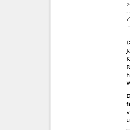
2
Home
D
J
K
R
h
W
D
f
v
u