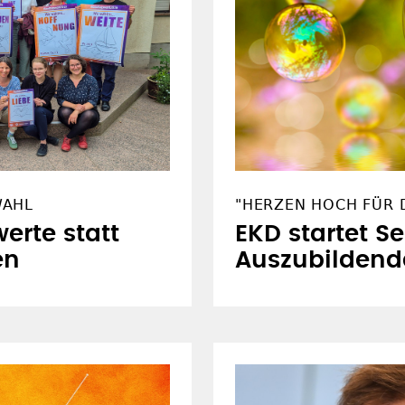
WAHL
"HERZEN HOCH FÜR D
erte statt
EKD startet S
en
Auszubildend