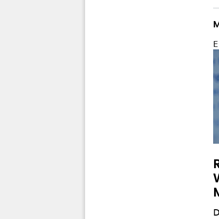
M
E
D