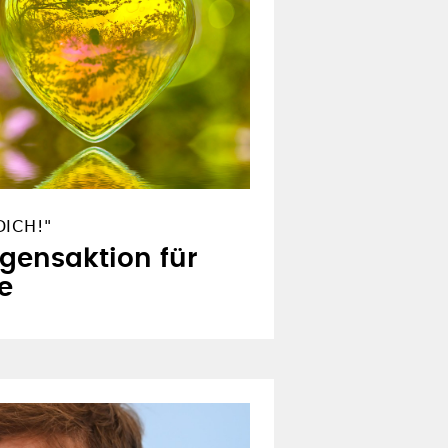
ICH!"
egensaktion für
e