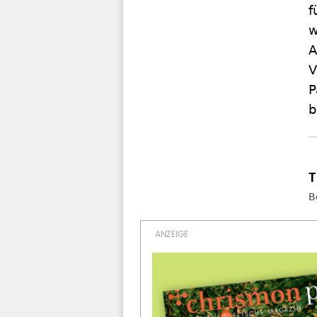
f
w
A
V
P
b
B