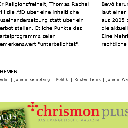
ür Religionsfreiheit, Thomas Rachel
Bevölkerun
ill die AfD über eine inhaltliche
laut einer
useinandersetzung statt über ein
aus 2025 d
erbot stellen. Etliche Punkte des
die aktuel
arteiprogramms seien
Eine Mehrh
emerkenswert "unterbelichtet".
rechtliche
erlin
Johannisempfang
Politik
Kirsten Fehrs
Johann Wa