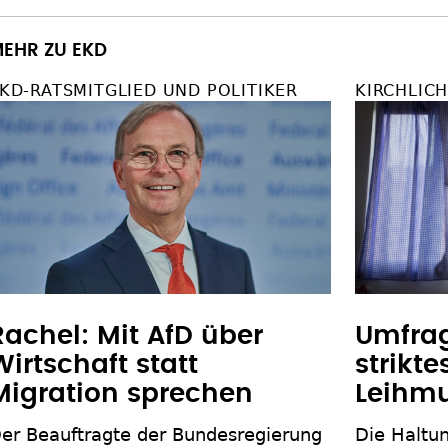
EHR ZU EKD
KD-RATSMITGLIED UND POLITIKER
KIRCHLICH
Rachel: Mit AfD über
Umfrag
Wirtschaft statt
strikt
Migration sprechen
Leihmu
er Beauftragte der Bundesregierung
Die Haltu