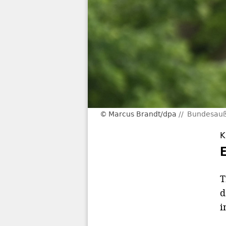
Marcus Brandt/dpa
Bundesauß
K
T
d
i