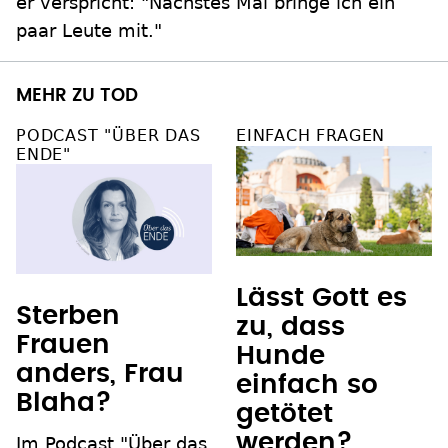
er verspricht: "Nächstes Mal bringe ich ein
paar Leute mit."
MEHR ZU TOD
PODCAST "ÜBER DAS
EINFACH FRAGEN
ENDE"
Lässt Gott es
Sterben
zu, dass
Frauen
Hunde
anders, Frau
einfach so
Blaha?
getötet
werden?
Im Podcast "Über das