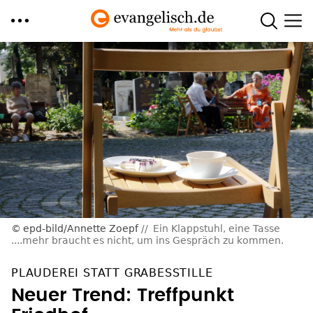
Direkt
zum
Inhalt
epd-bild/Annette Zoepf
Ein Klappstuhl, eine Tasse
....mehr braucht es nicht, um ins Gespräch zu kommen.
PLAUDEREI STATT GRABESSTILLE
Neuer Trend: Treffpunkt