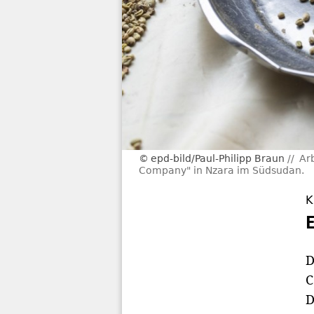
epd-bild/Paul-Philipp Braun
Ar
Company" in Nzara im Südsudan.
K
D
C
D