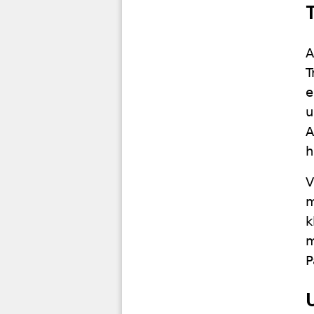
A
T
e
u
A
h
V
m
k
m
P