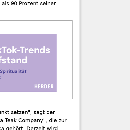
 als 90 Prozent seiner
nkt setzen", sagt der
ia Teak Company", die zur
ca gehört. Derzeit wird