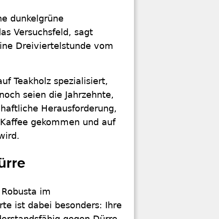
ohe dunkelgrüne
das Versuchsfeld, sagt
eine Dreiviertelstunde vom
f Teakholz spezialisiert,
och seien die Jahrzehnte,
haftliche Herausforderung,
f Kaffee gekommen und auf
wird.
ürre
 Robusta im
te ist dabei besonders: Ihre
derstandsfähig gegen Dürre