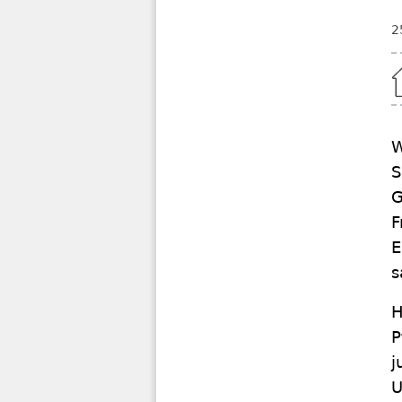
2
Home
W
S
G
F
E
s
H
P
j
U