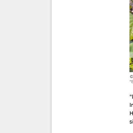
"
"
I
H
s