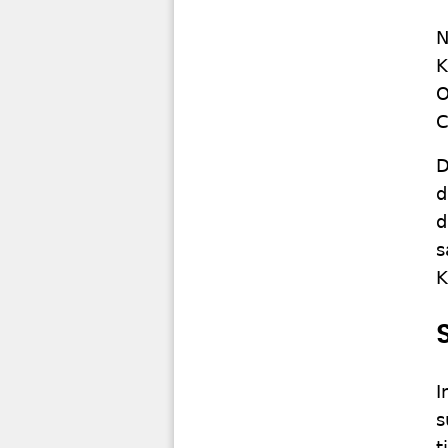
N
K
O
C
D
d
d
s
K
I
s
t