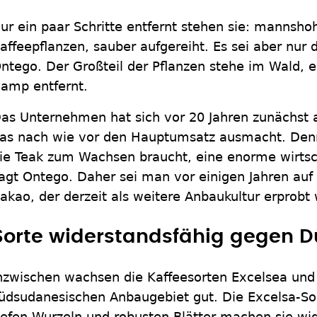
ur ein paar Schritte entfernt stehen sie: mannsh
affeepflanzen, sauber aufgereiht. Es sei aber nur 
ntego. Der Großteil der Pflanzen stehe im Wald, 
amp entfernt.
as Unternehmen hat sich vor 20 Jahren zunächst au
as nach wie vor den Hauptumsatz ausmacht. Denn
ie Teak zum Wachsen braucht, eine enorme wirtsc
agt Ontego. Daher sei man vor einigen Jahren au
akao, der derzeit als weitere Anbaukultur erprobt 
Sorte widerstandsfähig gegen D
nzwischen wachsen die Kaffeesorten Excelsea und
üdsudanesischen Anbaugebiet gut. Die Excelsa-Sor
iefen Wurzeln und robusten Blätter machen sie wi