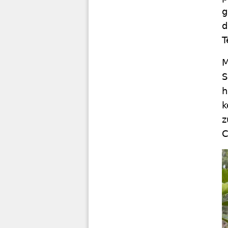
g
d
T
M
S
h
k
z
C