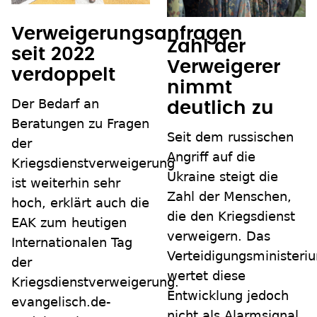
Verweigerungsanfragen
Zahl der
seit 2022
Verweigerer
verdoppelt
nimmt
Der Bedarf an
deutlich zu
Beratungen zu Fragen
Seit dem russischen
der
Angriff auf die
Kriegsdienstverweigerung
Ukraine steigt die
ist weiterhin sehr
Zahl der Menschen,
hoch, erklärt auch die
die den Kriegsdienst
EAK zum heutigen
verweigern. Das
Internationalen Tag
Verteidigungsministeri
der
wertet diese
Kriegsdienstverweigerung.
Entwicklung jedoch
evangelisch.de-
nicht als Alarmsignal