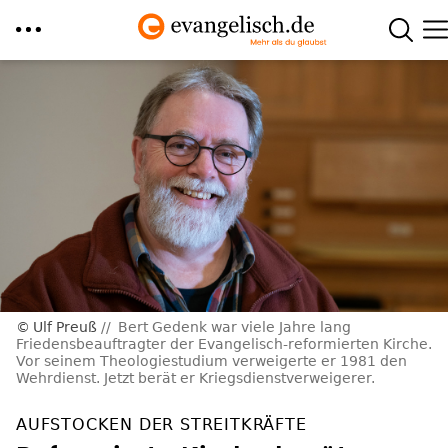
Direkt
zum
Inhalt
Ulf Preuß
Bert Gedenk war viele Jahre lang
Friedensbeauftragter der Evangelisch-reformierten Kirche.
Vor seinem Theologiestudium verweigerte er 1981 den
Wehrdienst. Jetzt berät er Kriegsdienstverweigerer.
AUFSTOCKEN DER STREITKRÄFTE