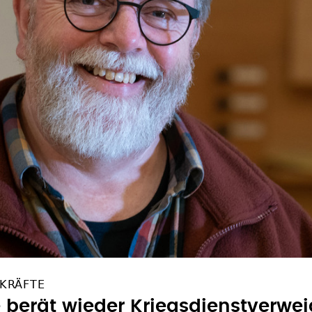
TKRÄFTE
 berät wieder Kriegsdienstverwei