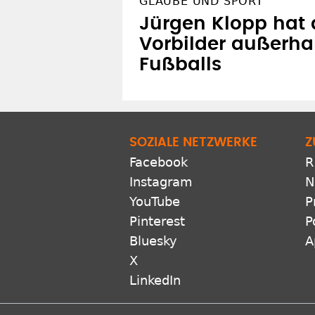
GLAUBE UND SPORT
Jürgen Klopp hat
Vorbilder außerha
Fußballs
SOZIALE NETZWERKE
Z
Facebook
R
Instagram
N
YouTube
P
Pinterest
P
Bluesky
A
X
LinkedIn