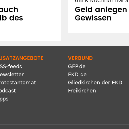
ÜBER NACHHALTIGES
 auch
Geld anlegen
lb des
Gewissen
USATZANGEBOTE
VERBUND
SS-feeds
GEP.de
ewsletter
EKD.de
rotestantomat
Gliedkirchen der EKD
odcast
Freikirchen
pps