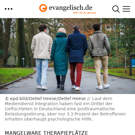
Direkt
zum
Inhalt
epd-bild/Detlef Heese/Detlef Heese
Laut dem
Mediendienst Integration haben fast ein Drittel der
Geflüchteten in Deutschland eine posttraumatische
Belastungsstörung, aber nur 3,3 Prozent der Betroffenen
erhalten überhaupt psychologische Hilfe.
MANGELWARE THERAPIEPLÄTZE