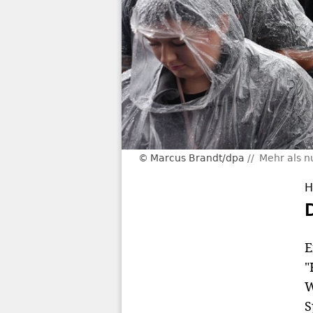
Marcus Brandt/dpa
Mehr als n
H
E
"
W
S