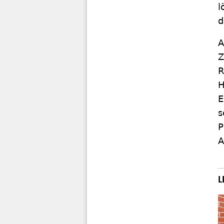
l
d
A
Z
R
H
E
s
P
A