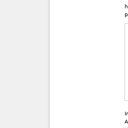
h
p
I
A