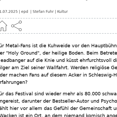
1.07.2025
epd
Stefan Fuhr
Kultur
ür Metal-Fans ist die Kuhweide vor den Hauptbüh
er "Holy Ground", der heilige Boden. Beim Betrete
eadbanger auf die Knie und küsst ehrfurchtsvoll d
ilger am Ziel seiner Wallfahrt. Werden religiöse Ges
der machen Fans auf diesem Acker in Schleswig-Hol
rfahrungen?
ür das Festival sind wieder mehr als 80.000 schw
ngereist, darunter der Bestseller-Autor und Psycho
ählt hier vor allem das Gefühl der Gemeinschaft
Wacken ist ein Ort, an dem niemand komisch ange