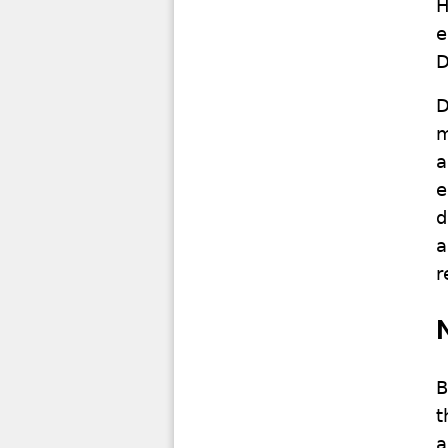
H
e
D
D
m
a
e
d
a
r
B
t
a