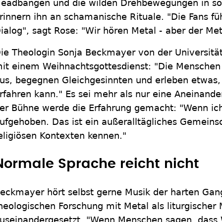
eadbangen und die wilden Drehbewegungen in so
rinnern ihn an schamanische Rituale. "Die Fans füh
ialog", sagt Rose: "Wir hören Metal - aber der Met
ie Theologin Sonja Beckmayer von der Universitä
it einem Weihnachtsgottesdienst: "Die Menschen 
us, begegnen Gleichgesinnten und erleben etwas,
rfahren kann." Es sei mehr als nur eine Aneinande
er Bühne werde die Erfahrung gemacht: "Wenn ich 
ufgehoben. Das ist ein außeralltägliches Gemeinsc
eligiösen Kontexten kennen."
Normale Sprache reicht nicht
eckmayer hört selbst gerne Musik der harten Ganga
heologischen Forschung mit Metal als liturgischer
useinandergesetzt. "Wenn Menschen sagen, dass 