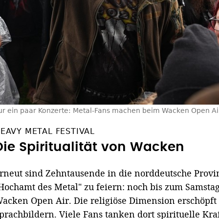
ur ein paar Konzerte: Metal-Fans machen beim Wacken Open Air
EAVY METAL FESTIVAL
Die Spiritualität von Wacken
rneut sind Zehntausende in die norddeutsche Provin
Hochamt des Metal" zu feiern: noch bis zum Samstag
acken Open Air. Die religiöse Dimension erschöpft 
prachbildern. Viele Fans tanken dort spirituelle Kraf