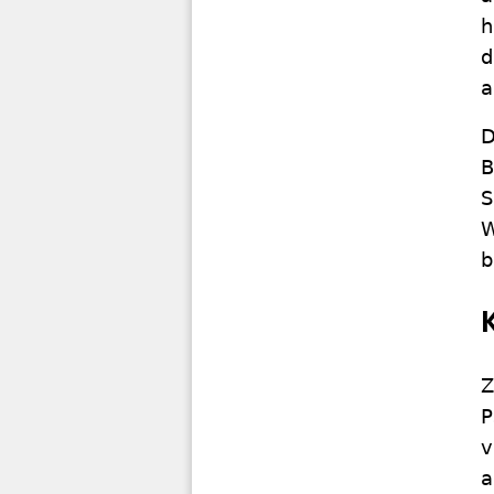
h
d
a
D
B
S
W
b
Z
P
v
a