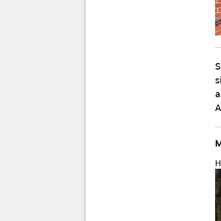
S
s
a
A
M
H