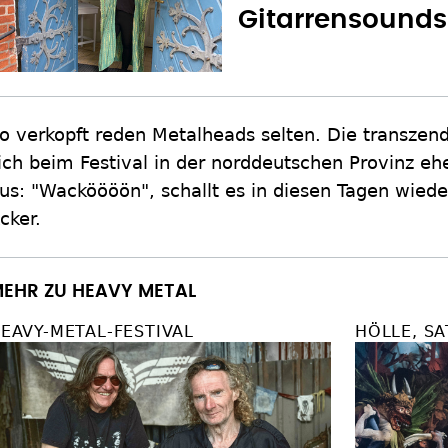
Gitarrensounds:
o verkopft reden Metalheads selten. Die transzen
ich beim Festival in der norddeutschen Provinz eh
us: "Wacköööön", schallt es in diesen Tagen wied
cker.
EHR ZU HEAVY METAL
EAVY-METAL-FESTIVAL
HÖLLE, S