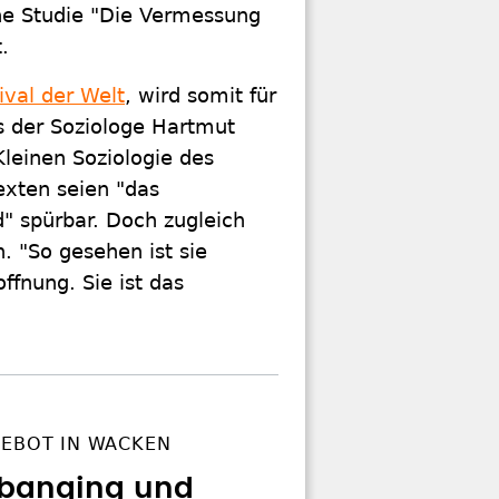
ine Studie "Die Vermessung
.
val der Welt
, wird somit für
s der Soziologe Hartmut
Kleinen Soziologie des
exten seien "das
d" spürbar. Doch zugleich
. "So gesehen ist sie
offnung. Sie ist das
GEBOT IN WACKEN
banging und