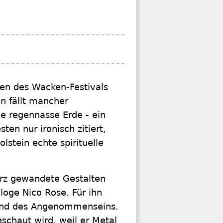
nen des Wacken-Festivals
n fällt mancher
ie regennasse Erde - ein
ten nur ironisch zitiert,
stein echte spirituelle
arz gewandete Gestalten
loge Nico Rose. Für ihn
 und des Angenommenseins.
schaut wird, weil er Metal