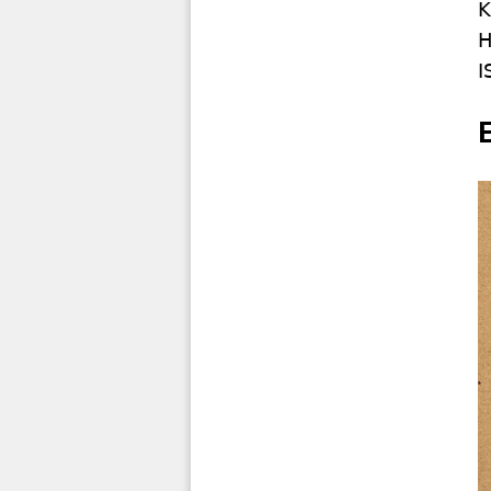
K
H
I