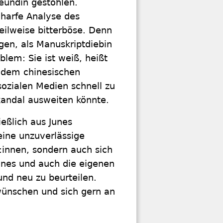
reundin gestohlen.
harfe Analyse des
eilweise bitterböse. Denn
gen, als Manuskriptdiebin
blem: Sie ist weiß, heißt
t dem chinesischen
 sozialen Medien schnell zu
Skandal ausweiten könnte.
ießlich aus Junes
eine unzuverlässige
er:innen, sondern auch sich
unes und auch die eigenen
und neu zu beurteilen.
e wünschen und sich gern an