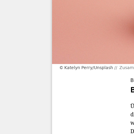
Katelyn Perry/Unsplash
Zusamm
B
Ü
d
w
D