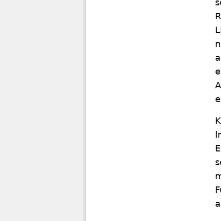
s
R
L
n
a
e
A
e
K
I
E
s
m
F
a