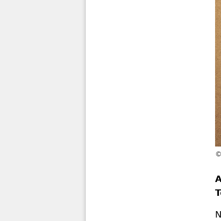
A
T
N