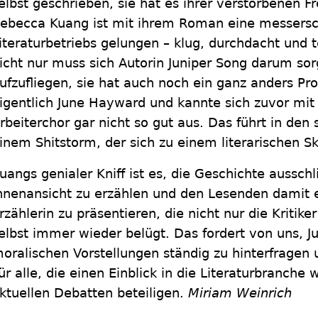
elbst geschrieben, sie hat es ihrer verstorbenen F
ebecca Kuang ist mit ihrem Roman eine messersc
iteraturbetriebs gelungen – klug, durchdacht und t
icht nur muss sich Autorin Juniper Song darum sor
ufzufliegen, sie hat auch noch ein ganz anders Pro
igentlich June Hayward und kannte sich zuvor mi
rbeiterchor gar nicht so gut aus. Das führt in den
inem Shitstorm, der sich zu einem literarischen 
uangs genialer Kniff ist es, die Geschichte ausschl
nnenansicht zu erzählen und den Lesenden damit 
rzählerin zu präsentieren, die nicht nur die Kritik
elbst immer wieder belügt. Das fordert von uns, J
oralischen Vorstellungen ständig zu hinterfragen 
ür alle, die einen Einblick in die Literaturbranch
ktuellen Debatten beteiligen.
Miriam Weinrich