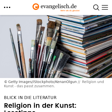
Direkt
zum
Inhalt
Getty Images/iStockphoto/KenanOlgun
Religion und
Kunst - das passt zusammen.
BLICK IN DIE LITERATUR
Religion in der Kunst: