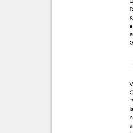
G
D
K
a
e
G
V
C
"
l
n
a