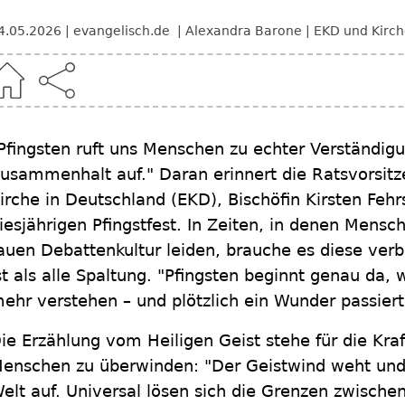
4.05.2026
evangelisch.de
Alexandra Barone
EKD und Kirc
Pfingsten ruft uns Menschen zu echter Verständig
usammenhalt auf." Daran erinnert die Ratsvorsit
irche in Deutschland (EKD), Bischöfin Kirsten Fehr
iesjährigen Pfingstfest. In Zeiten, in denen Mens
auen Debattenkultur leiden, brauche es diese verbi
st als alle Spaltung. "Pfingsten beginnt genau da
ehr verstehen – und plötzlich ein Wunder passiert"
ie Erzählung vom Heiligen Geist stehe für die Kraf
enschen zu überwinden: "Der Geistwind weht und 
elt auf. Universal lösen sich die Grenzen zwisch