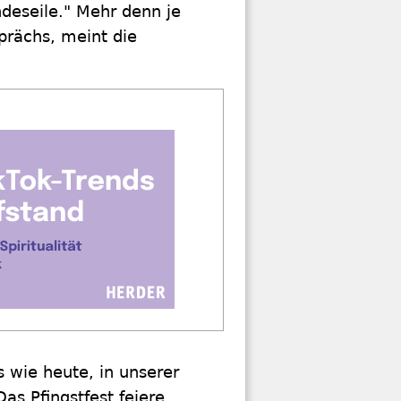
ndeseile." Mehr denn je
rächs, meint die
s wie heute, in unserer
as Pfingstfest feiere