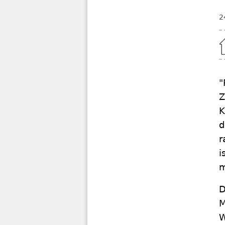
2
Home
"
Z
K
d
r
i
m
D
M
W