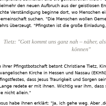
ielmehr den neuen Aufbruch aus der geistlosen Eng
chte Verständigung beginne dort, wo Menschen e
emeinschaft suchen. "Die Menschen wollen Gemein
ehrs überzeugt. "Pfingsten ist die große Einladung
Tietz: "Gott kommt uns ganz nah – näher, al
können"
n ihrer Pfingstbotschaft betont Christiane Tietz, Ki
vangelischen Kirche in Hessen und Nassau (EKHN)
fingstfestes, dass Jesus Traurigkeit und Sorgen se
Lange redete er mit ihnen. Wichtig war ihm, dass 
ie nicht allein."
esus habe ihnen erklärt: "Ja, ich gehe weg. Aber ‚de