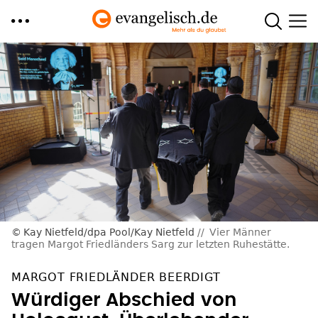
Direkt
zum
Inhalt
Kay Nietfeld/dpa Pool/Kay Nietfeld
Vier Männer
tragen Margot Friedländers Sarg zur letzten Ruhestätte.
MARGOT FRIEDLÄNDER BEERDIGT
Würdiger Abschied von