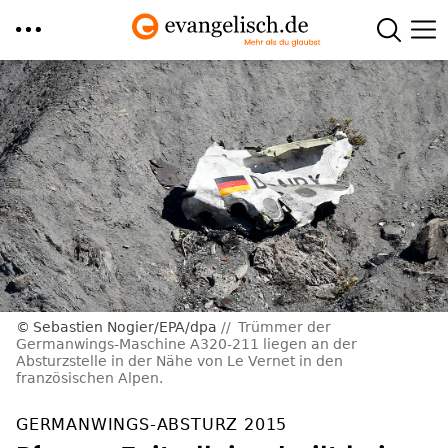
Direkt
zum
Inhalt
Sebastien Nogier/EPA/dpa
Trümmer der
Germanwings-Maschine A320-211 liegen an der
Absturzstelle in der Nähe von Le Vernet in den
französischen Alpen.
GERMANWINGS-ABSTURZ 2015