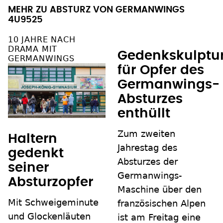
MEHR ZU ABSTURZ VON GERMANWINGS
4U9525
10 JAHRE NACH
DRAMA MIT
Gedenkskulptu
GERMANWINGS
für Opfer des
Germanwings-
Absturzes
enthüllt
Zum zweiten
Haltern
Jahrestag des
gedenkt
Absturzes der
seiner
Germanwings-
Absturzopfer
Maschine über den
Mit Schweigeminute
französischen Alpen
und Glockenläuten
ist am Freitag eine