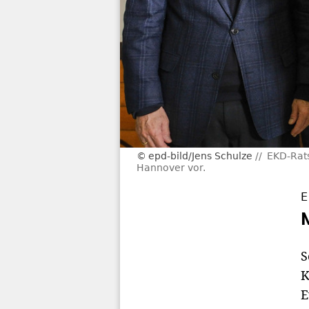
epd-bild/Jens Schulze
EKD-Rats
Hannover vor.
E
S
K
E