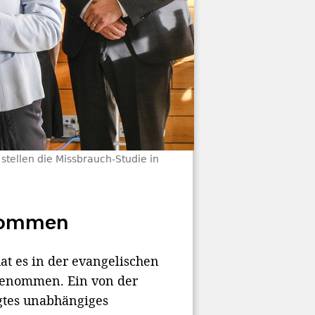
tellen die Missbrauch-Studie in
enommen
at es in der evangelischen
genommen. Ein von der
gtes unabhängiges