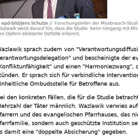
epd-bild/Jens Schulze
Forschungsleiter der Missbrauch-Studi
azlawik weist darauf hin, dass die Studie beim Umgang mit Mis
en Opfern eklatante Defizite erkennt.
azlawik sprach zudem von "Verantwortungsdiffus
erantwortungsdelegation" und bescheinigte der e
Konfliktunfähigkeit" und einen "Harmoniezwang", 
tünden. Er sprach sich für verbindliche Interventi
inheitliche Ombudsstelle für Betroffene aus.
ei den konkreten Fällen, die für die Studie betrac
ehrzahl der Täter männlich. Wazlawik verwies auf
farrern und des evangelischen Pfarrhauses, das n
farrfamilie, sondern auch geschützte Institution se
s damit eine "doppelte Absicherung" gegeben.