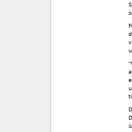
S
s
F
d
v
u
"
a
e
u
t
D
D
ü