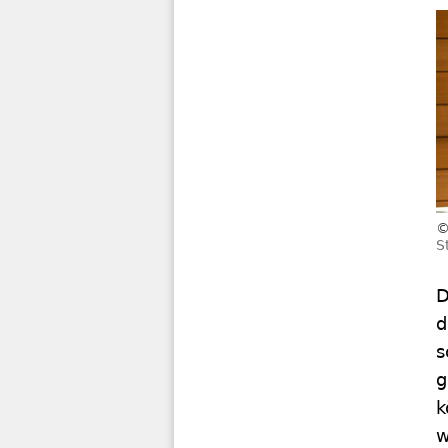
S
D
d
s
g
k
w