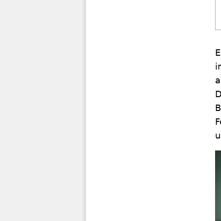
E
i
a
D
B
F
u