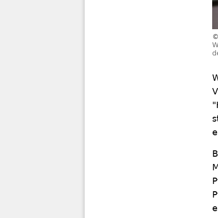
W
d
W
V
"
s
e
B
M
P
P
e