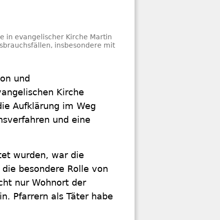
e in evangelischer Kirche Martin
sbrauchsfällen, insbesondere mit
ion und
vangelischen Kirche
die Aufklärung im Weg
onsverfahren und eine
htet wurden, war die
 die besondere Rolle von
icht nur Wohnort der
in. Pfarrern als Täter habe