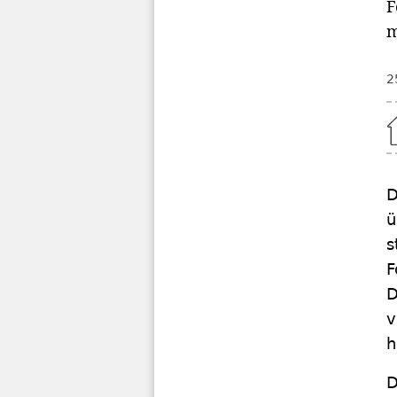
F
m
2
Home
D
ü
s
F
D
v
h
D