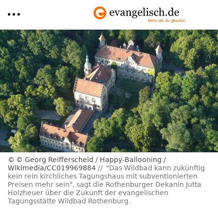
Direkt
zum
Inhalt
© Georg Reifferscheid / Happy-Ballooning /
Wikimedia/CC019969884
"Das Wildbad kann zukünftig
kein rein kirchliches Tagungshaus mit subventionierten
Preisen mehr sein", sagt die Rothenburger Dekanin Jutta
Holzheuer über die Zukunft der evangelischen
Tagungsstätte Wildbad Rothenburg.