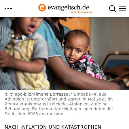
Direkt
zum
Inhalt
© epd-bild/Ximena Borrazas
Embeba (4) aus
Äthiopien ist unterernährt und wartet im Mai 2023 im
Zentralkrankenhaus in Mekele, Äthiopien, auf eine
Behandlung. Für humanitäre Notlagen spendeten die
Deutschen 2023 am meisten.
NACH INFLATION UND KATASTROPHEN