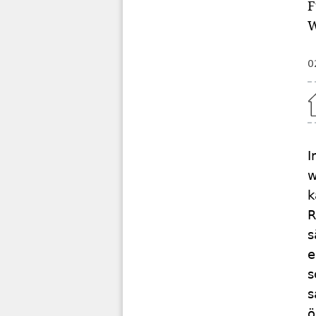
F
W
0
Home
I
w
k
R
s
e
s
s
ö