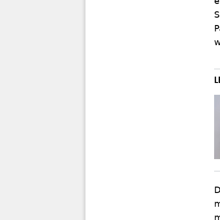
e
S
P
w
D
m
m