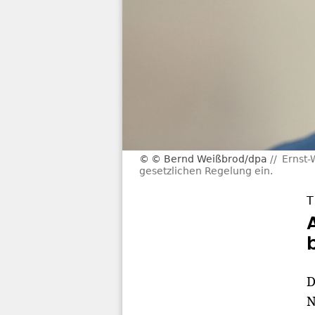
© Bernd Weißbrod/dpa
Ernst-
gesetzlichen Regelung ein.
T
D
N