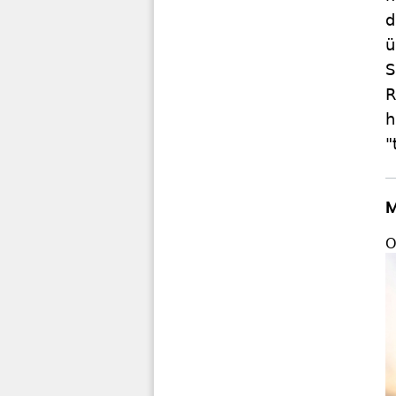
d
ü
S
R
h
"
M
O