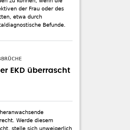
iden zu können, wenn die
ktiven der Frau oder des
tten, etwa durch
ataldiagnostische Befunde.
BBRÜCHE
der EKD überrascht
u heranwachsende
recht. Werde diesem
t, stelle sich unweigerlich