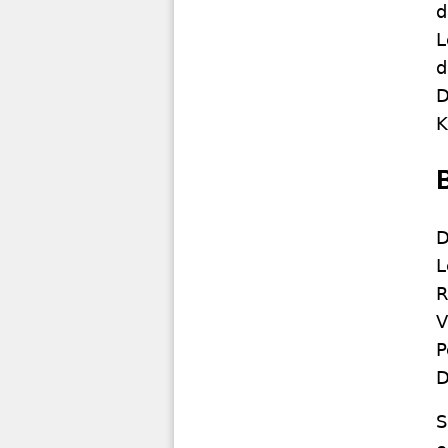
d
L
d
D
K
D
L
R
V
P
D
S