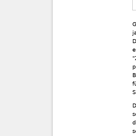
G
j
D
e
"
p
B
f
S
D
s
d
s