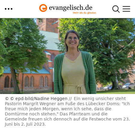
Direkt
zum
Inhalt
© epd-bild/Nadine Heggen
Ein wenig unsicher steht
Pastorin Margrit Wegner am Fuße des Lübecker Doms: "Ich
freue mich jeden Morgen, wenn ich sehe, dass die
Domtürme noch stehen." Das Pfarrteam und die
Gemeinde freuen sich dennoch auf die Festwoche vom 23.
Juni bis 2. Juli 2023.