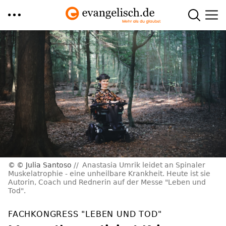
Direkt
zum
Inhalt
© Julia Santoso
Anastasia Umrik leidet an Spinaler
Muskelatrophie - eine unheilbare Krankheit. Heute ist sie
Autorin, Coach und Rednerin auf der Messe "Leben und
Tod".
FACHKONGRESS "LEBEN UND TOD"