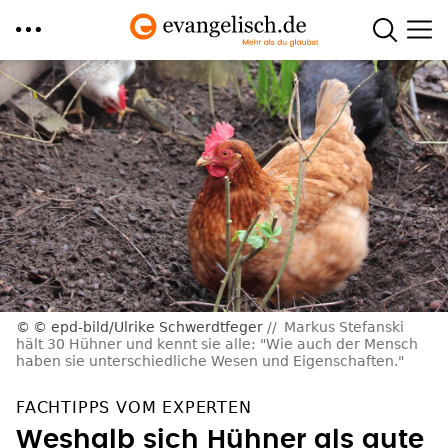
Direkt
zum
Inhalt
© epd-bild/Ulrike Schwerdtfeger
Markus Stefanski
hält 30 Hühner und kennt sie alle: "Wie auch der Mensch
haben sie unterschiedliche Wesen und Eigenschaften."
FACHTIPPS VOM EXPERTEN
Weshalb sich Hühner als gute