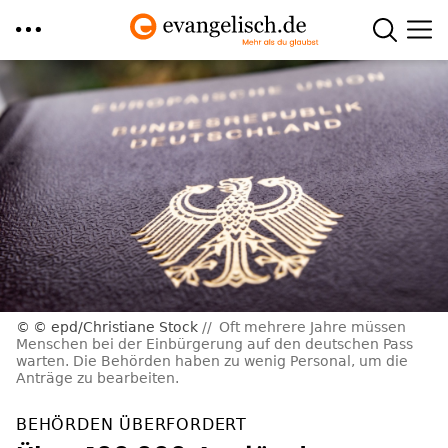
Direkt
zum
Inhalt
© epd/Christiane Stock
Oft mehrere Jahre müssen
Menschen bei der Einbürgerung auf den deutschen Pass
warten. Die Behörden haben zu wenig Personal, um die
Anträge zu bearbeiten.
BEHÖRDEN ÜBERFORDERT