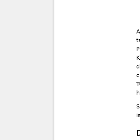
A
t
P
K
d
c
T
h
S
i