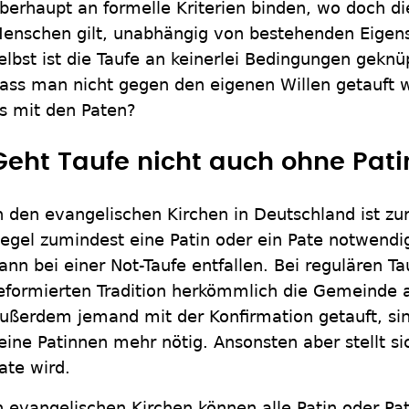
berhaupt an formelle Kriterien binden, wo doch di
enschen gilt, unabhängig von bestehenden Eigens
elbst ist die Taufe an keinerlei Bedingungen gekn
ass man nicht gegen den eigenen Willen getauft 
s mit den Paten?
Geht Taufe nicht auch ohne Pat
n den evangelischen Kirchen in Deutschland ist zur
egel zumindest eine Patin oder ein Pate notwendi
ann bei einer Not-Taufe entfallen. Bei regulären Ta
eformierten Tradition herkömmlich die Gemeinde a
ußerdem jemand mit der Konfirmation getauft, sin
eine Patinnen mehr nötig. Ansonsten aber stellt si
ate wird.
n evangelischen Kirchen können alle Patin oder Pa