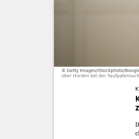
Getty Images/iStockphoto/Boogi
über Hürden bei der Taufpatensuch
K
D
c