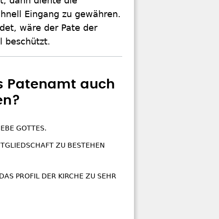
t, dann diente die
schnell Eingang zu gewähren.
ndet, wäre der Pate der
l beschützt.
as Patenamt auch
en?
glichkeiten
IEBE GOTTES.
MITGLIEDSCHAFT ZU BESTEHEN
 DAS PROFIL DER KIRCHE ZU SEHR