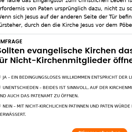
ie Taufe das Eingangstor zum christlichen Leben is
rfordernis von Paten ursprünglich dazu, nicht zu 
enn sich Jesus auf der anderen Seite der Tür befi
ürsteher, durch den die Kirche Jesus vor dem Pöbe
UMFRAGE
Sollten evangelische Kirchen d
für Nicht-Kirchenmitglieder öffn
Auswahlmö
JA – EIN BEDINGUNGSLOSES WILLKOMMEN ENTSPRICHT DER L
UNENTSCHIEDEN – BEIDES IST SINNVOLL, AUF DER KIRCHEN
ND AUCH DAS PATENAMT ZU ÖFFNEN.
NEIN – MIT NICHT-KIRCHLICHEN PATINNEN UND PATEN WÜRDE
ERWÄSSERT.