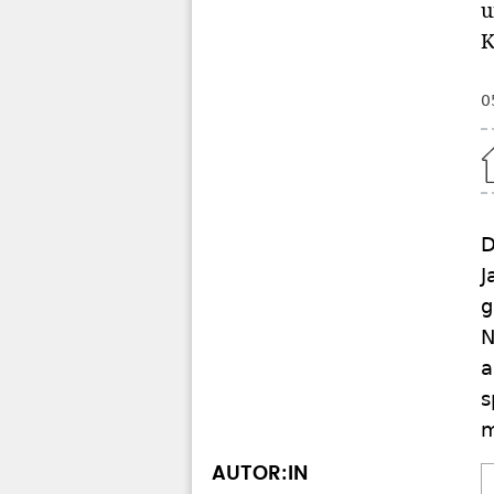
u
K
0
Home
D
J
g
N
a
s
m
AUTOR:IN