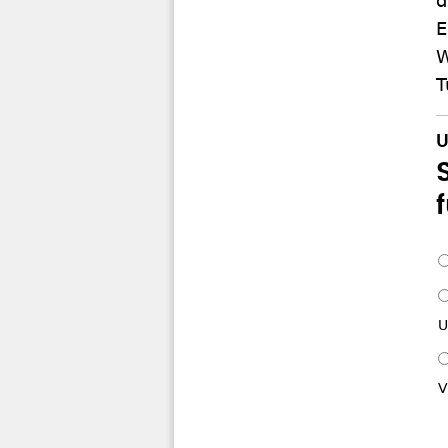
d
E
W
T
U
V