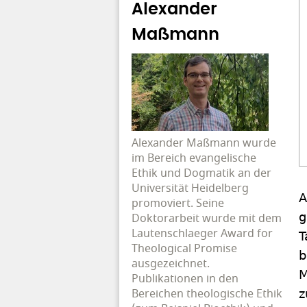
Alexander
Maßmann
Alexander Maßmann wurde
im Bereich evangelische
Ethik und Dogmatik an der
Universität Heidelberg
A
promoviert. Seine
g
Doktorarbeit wurde mit dem
Lautenschlaeger Award for
T
Theological Promise
b
ausgezeichnet.
M
Publikationen in den
Bereichen theologische Ethik
z