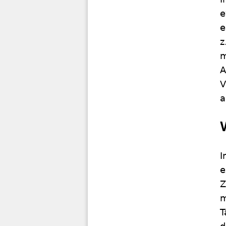
e
e
z
m
A
V
a
I
e
Z
m
T