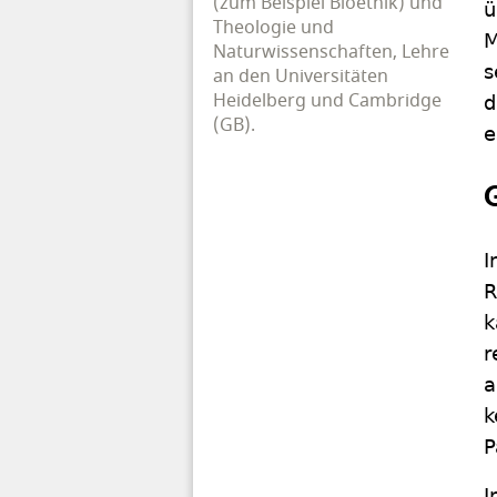
(zum Beispiel Bioethik) und
ü
Theologie und
M
Naturwissenschaften, Lehre
s
an den Universitäten
Heidelberg und Cambridge
d
(GB).
e
I
R
k
r
a
k
P
I