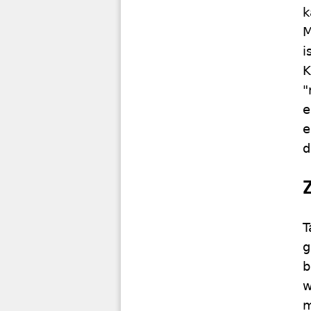
k
M
i
K
"
e
e
d
T
g
b
w
m