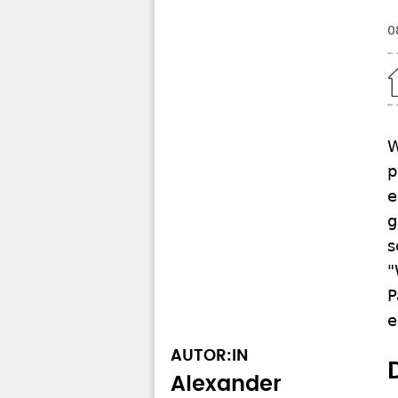
0
Home
p
e
g
s
"
P
e
AUTOR:IN
Alexander