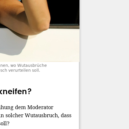
ionen, wo Wutausbrüche
h verurteilen soll.
kneifen?
leihung dem Moderator
in solcher Wutausbruch, dass
oll?