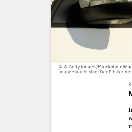
© Getty Images/iStockphoto/Mac
unangebracht sind. Der Ethiker Al
K
I
w
m