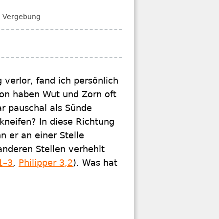
d Vergebung
 verlor, fand ich persönlich
ion haben Wut und Zorn oft
r pauschal als Sünde
neifen? In diese Richtung
n er an einer Stelle
anderen Stellen verhehlt
1–3
,
Philipper 3,2
). Was hat