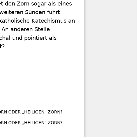
t den Zorn sogar als eines
 weiteren Sünden führt
r katholische Katechismus an
. An anderen Stelle
hal und pointiert als
gt?
glichkeiten
RN ODER „HEILIGEN“ ZORN?
RN ODER „HEILIGEN“ ZORN?