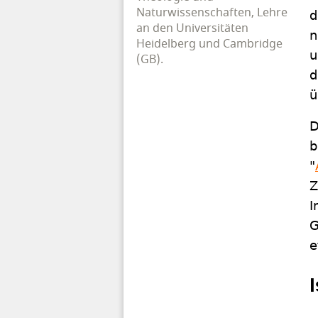
Naturwissenschaften, Lehre
d
an den Universitäten
n
Heidelberg und Cambridge
u
(GB).
d
ü
D
b
"
Z
I
G
e