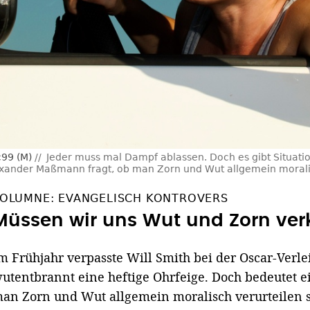
99 (M)
Jeder muss mal Dampf ablassen. Doch es gibt Situat
exander Maßmann fragt, ob man Zorn und Wut allgemein moralisc
OLUMNE: EVANGELISCH KONTROVERS
Müssen wir uns Wut und Zorn ver
m Frühjahr verpasste Will Smith bei der Oscar-Ver
utentbrannt eine heftige Ohrfeige. Doch bedeutet e
an Zorn und Wut allgemein moralisch verurteilen s