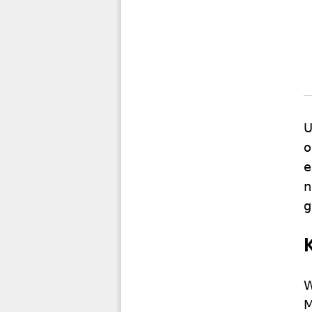
U
o
e
n
g
W
M