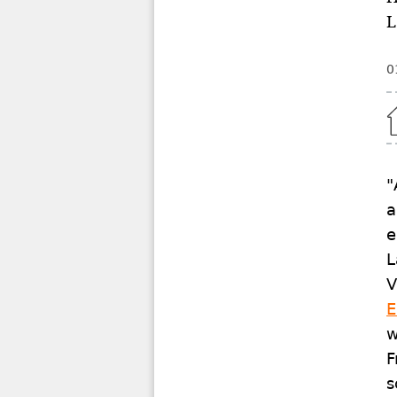
L
0
Home
"
a
e
L
V
w
F
s