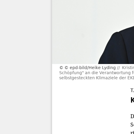
© epd-bild/Heike Lyding
Krist
Schöpfung" an die Verantwortung f
selbstgesteckten Klimaziele der EK
T
D
S
r