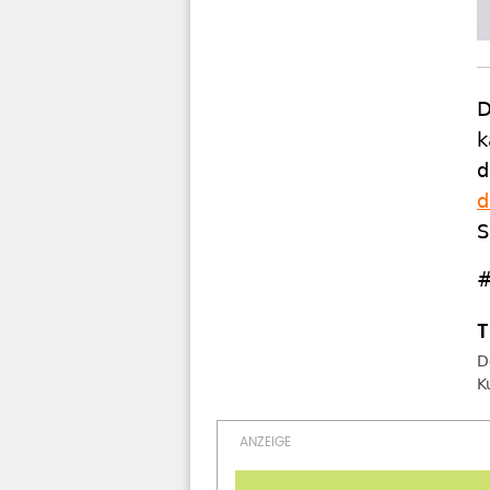
D
k
d
d
S
#
D
K