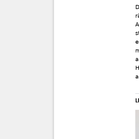
D
r
A
s
e
m
a
H
a