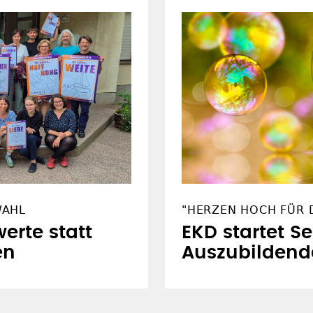
WAHL
"HERZEN HOCH FÜR D
erte statt
EKD startet S
en
Auszubildend