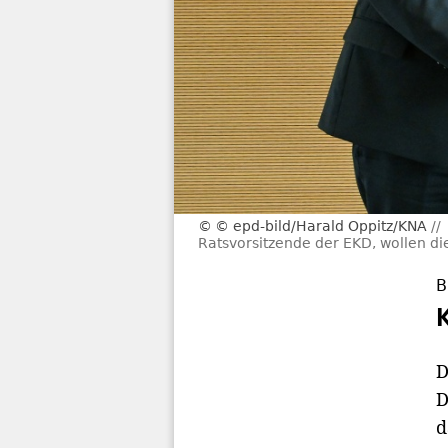
© epd-bild/Harald Oppitz/KNA
Ratsvorsitzende der EKD, wollen d
B
D
D
d