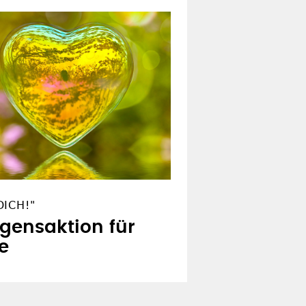
ICH!"
egensaktion für
e