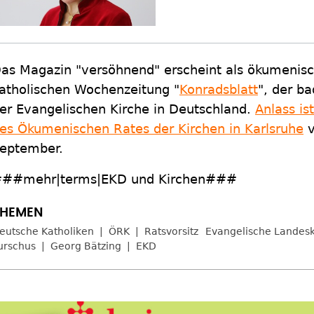
as Magazin "versöhnend" erscheint als ökumenis
atholischen Wochenzeitung "
Konradsblatt
", der b
er Evangelischen Kirche in Deutschland.
Anlass is
es Ökumenischen Rates der Kirchen in Karlsruhe
v
eptember.
##mehr|terms|EKD und Kirchen###
eutsche Katholiken
ÖRK
Ratsvorsitz
Evangelische Landesk
urschus
Georg Bätzing
EKD