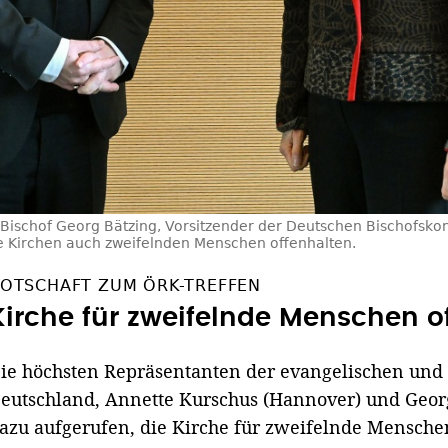
Bischof Georg Bätzing, Vorsitzender der Deutschen Bischofsko
ie Kirchen auch zweifelnden Menschen offenhalten.
OTSCHAFT ZUM ÖRK-TREFFEN
Kirche für zweifelnde Menschen o
ie höchsten Repräsentanten der evangelischen und 
eutschland, Annette Kurschus (Hannover) und Geor
azu aufgerufen, die Kirche für zweifelnde Mensche