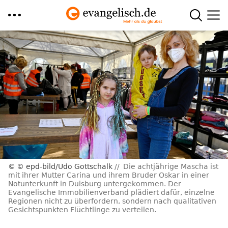
Direkt
zum
Inhalt
© epd-bild/Udo Gottschalk
Die achtjährige Mascha ist
mit ihrer Mutter Carina und ihrem Bruder Oskar in einer
Notunterkunft in Duisburg untergekommen. Der
Evangelische Immobilienverband plädiert dafür, einzelne
Regionen nicht zu überfordern, sondern nach qualitativen
Gesichtspunkten Flüchtlinge zu verteilen.