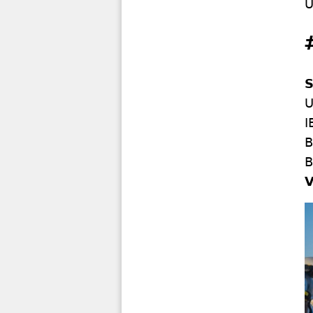
U
S
U
I
B
B