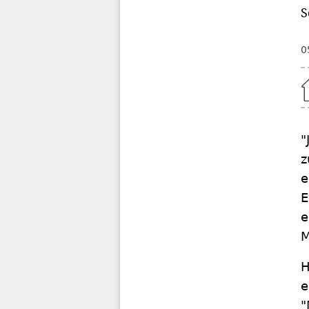
S
0
Home
"
z
e
E
e
M
H
e
"