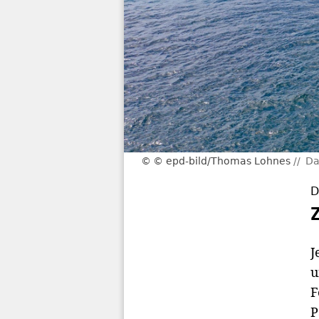
© epd-bild/Thomas Lohnes
Da
D
J
u
F
P