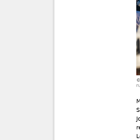
r
M
S
J
r
L