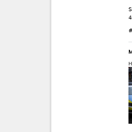
S
4
#
M
H