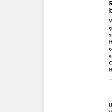
W
g
s
H
o
a
C
H