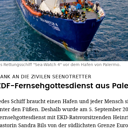
s Rettungsschiff "Sea-Watch 4" vor dem Hafen von Palermo.
ANK AN DIE ZIVILEN SEENOTRETTER
ZDF-Fernsehgottesdienst aus Pal
edes Schiff braucht einen Hafen und jeder Mensch 
nter den Füßen. Deshalb wurde am 5. September 20
ernsehgottesdienst mit EKD-Ratsvorsitzenden Hein
astorin Sandra Bils von der südlichsten Grenze Eur