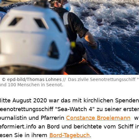
© epd-bild/Thomas Lohnes
Das zivile Seenotrettungsschiff 
und 100 Menschen in Seenot.
itte August 2020 war das mit kirchlichen Spenden 
eenotrettungsschiff "Sea-Watch 4" zu seiner erste
ournalistin und Pfarrerin
Constanze Broelemann
wa
eformiert.info an Bord und berichtete vom Schiff i
esen Sie in ihrem
Bord-Tagebuch
.