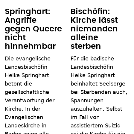
Springhart:
Bischöfin:
Angriffe
Kirche lässt
gegen Queere
niemanden
nicht
alleine
hinnehmbar
sterben
Die evangelische
Für die badische
Landesbischöfin
Landesbischöfin
Heike Springhart
Heike Springhart
betont die
beinhaltet Seelsorge
gesellschaftliche
bei Sterbenden auch,
Verantwortung der
Spannungen
Kirche. In der
auszuhalten. Selbst
Evangelischen
im Fall von
Landeskirche in
assistiertem Suizid
Baden seien alle
sei die Kirche für die