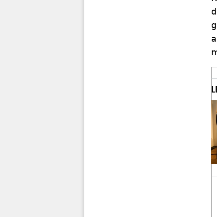
d
g
a
m