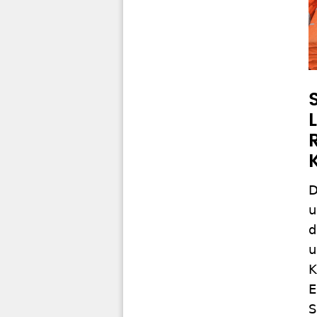
D
u
d
u
K
E
S