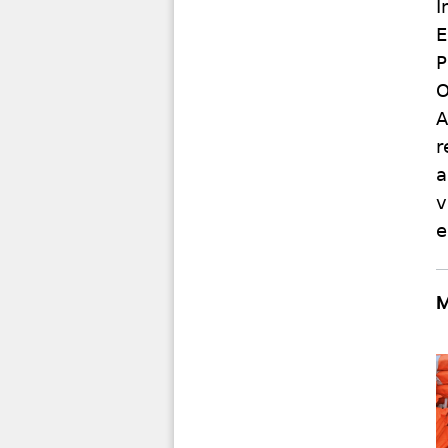
I
E
P
O
A
r
a
v
e
M