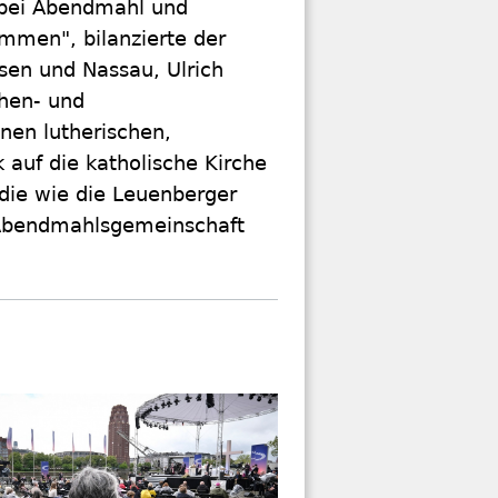
 bei Abendmahl und
ommen", bilanzierte der
sen und Nassau, Ulrich
chen- und
en lutherischen,
k auf die katholische Kirche
rdie wie die Leuenberger
 Abendmahlsgemeinschaft