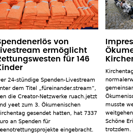
Spendenerlös von
Impres
Livestream ermöglicht
Ökume
Rettungswesten für 146
Kirche
Kinder
Kirchenta
normaler
er 24-stündige Spenden-Livestream
gemeinsam
nter dem Titel „füreinander.stream“,
Ökumenisc
en die Creator-Netzwerke ruach.jetzt
musste we
nd yeet zum 3. Ökumenischen
weitgehend
irchentag gesendet hatten, hat 7337
Schöne Eri
uro an Spenden für
trotzdem.
eenotrettungsprojekte eingebracht.