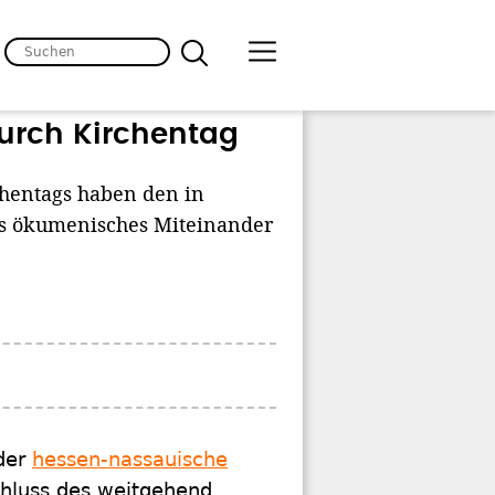
urch Kirchentag
hentags haben den in
es ökumenisches Miteinander
 der
hessen-nassauische
chluss des weitgehend