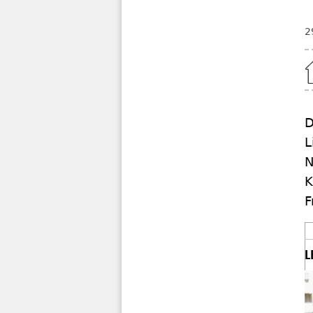
2
Home
D
L
N
K
F