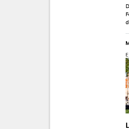
D
F
d
M
E