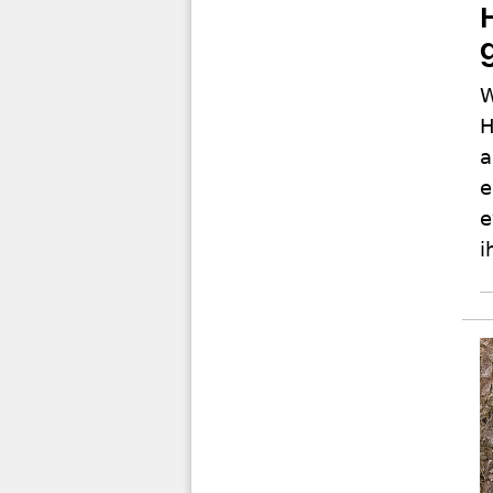
W
H
a
e
e
i