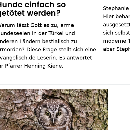
Hunde einfach so
Stephanie i
getötet werden?
Hier behan
ausgesetzt
arum lässt Gott es zu, arme
sich selbs
undeseelen in der Türkei und
moderne Ti
nderen Ländern bestialisch zu
aber Steph
rmorden? Diese Frage stellt sich eine
vangelisch.de Leserin. Es antwortet
hr Pfarrer Henning Kiene.