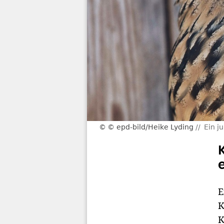
© epd-bild/Heike Lyding
Ein j
E
K
K