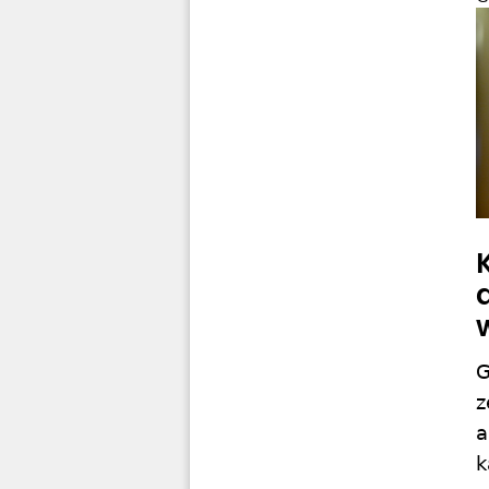
G
z
a
k