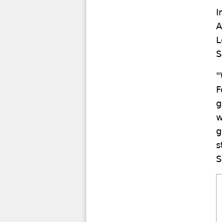
I
A
L
S
"
F
g
w
g
s
S