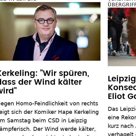
ÜBERGRIF
Kerkeling: "Wir spüren,
Leipzi
dass der Wind kälter
Konseq
wird"
Eliot G
egen Homo-Feindlichkeit von rechts
Das Leipzi
eigt sich der Komiker Hape Kerkeling
eine Rekor
m Samstag beim CSD in Leipzig
kurz nach 
ämpferisch. Der Wind werde kälter,
verhagelt 