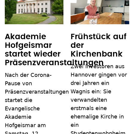
Akademie
Frühstück auf
Hofgeismar
der
startet wieder
Kirchenbank
Präsenzveranstaltungen
Zwei Investoren aus
Hannover gingen vor
Nach der Corona-
drei Jahren ein
Pause von
Wagnis ein: Sie
Präsenzveranstaltungen
verwandelten
startet die
erstmals eine
Evangelische
ehemalige Kirche in
Akademie
ein
Hofgeismar am
Studentenwohnheim.
Samstag, 12.