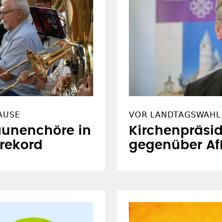
AUSE
VOR LANDTAGSWAHL 
aunenchöre in
Kirchenpräsi
rekord
gegenüber Af