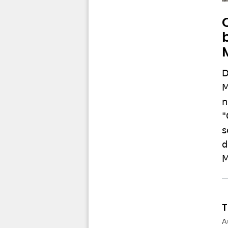
D
M
n
"
s
d
M
A