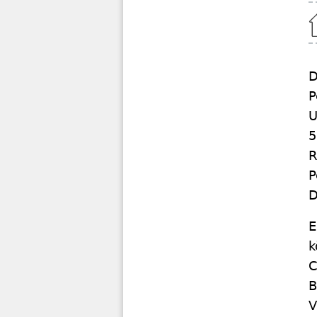
Home
D
P
U
5
R
P
D
E
k
C
B
V