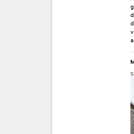
g
d
d
v
a
M
S