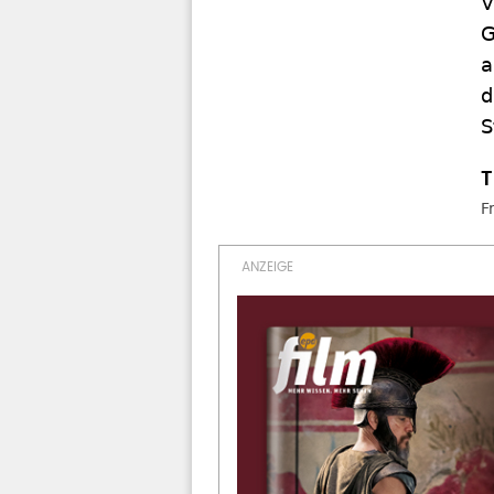
V
G
a
d
S
F