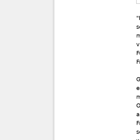
"
s
m
v
F
F
G
e
m
O
a
F
s