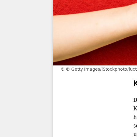
© Getty Images/iStockphoto/luc
D
K
h
s
u