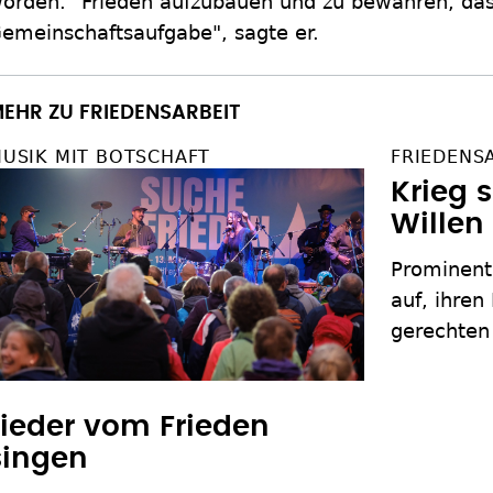
orden. "Frieden aufzubauen und zu bewahren, das 
emeinschaftsaufgabe", sagte er.
EHR ZU FRIEDENSARBEIT
USIK MIT BOTSCHAFT
FRIEDENS
Krieg 
Willen
Prominent
auf, ihren
gerechten 
Lieder vom Frieden
singen