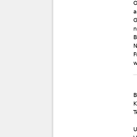
O
a
G
n
B
N
F
w
B
K
T
U