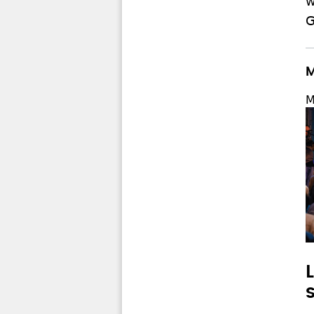
w
G
M
M