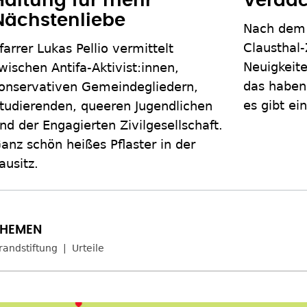
Haltung für mehr
Verdäc
Nächstenliebe
Nach dem 
Clausthal-
farrer Lukas Pellio vermittelt
Neuigkeite
wischen Antifa-Aktivist:innen,
das haben 
onservativen Gemeindegliedern,
es gibt ei
tudierenden, queeren Jugendlichen
nd der Engagierten Zivilgesellschaft.
anz schön heißes Pflaster in der
ausitz.
randstiftung
Urteile