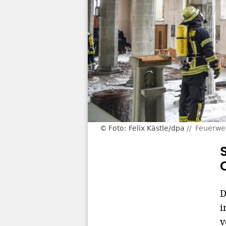
Foto: Felix Kästle/dpa
Feuerweh
D
i
v