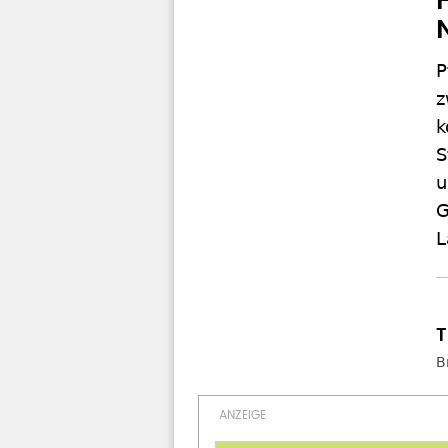
P
z
k
S
u
G
L
B