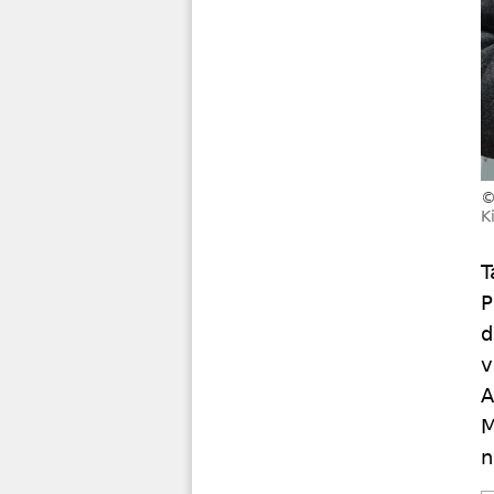
K
T
P
d
v
A
M
n