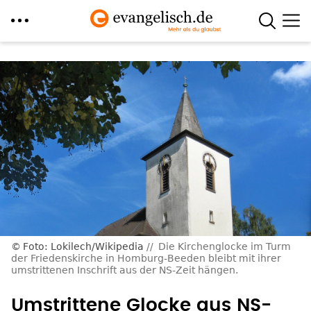
Direkt
zum
Inhalt
Foto: Lokilech/Wikipedia
Die Kirchenglocke im Turm
der Friedenskirche in Homburg-Beeden bleibt mit ihrer
umstrittenen Inschrift aus der NS-Zeit hängen.
Umstrittene Glocke aus NS-