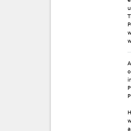
u
T
P
w
w
A
o
i
P
P
H
w
a