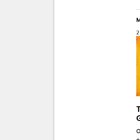
M
2
O
e