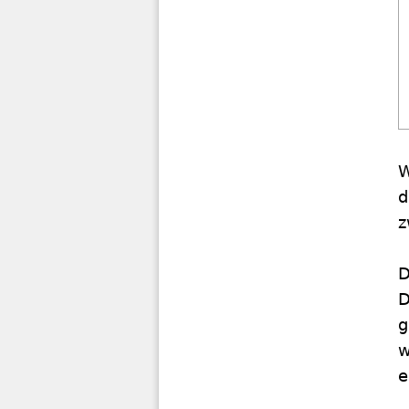
W
d
z
D
D
g
w
e