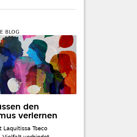
DE BLOG
üssen den
mus verlernen
st Laquitissa Tseco
 Vielfalt verbindet