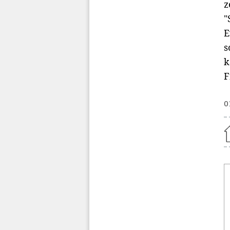
z
"
E
s
k
F
0
Home