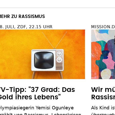
EHR ZU RASSISMUS
8. JULI, ZDF, 22.15 UHR
MISSION.
TV-Tipp: "37 Grad: Das
Wir m
Gold ihres Lebens"
Rassis
lympiasiegerin Yemisi Ogunleye
Als Kind i
rzählt von Rassismus, Lebenskrisen
überzeugt: