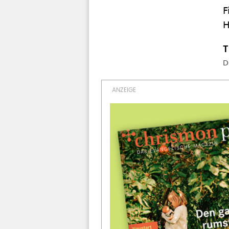
F
H
D