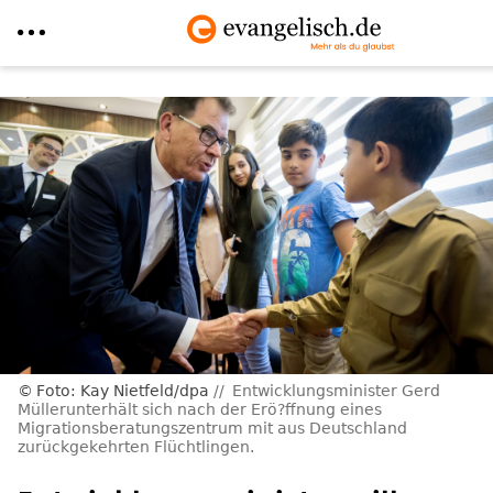
Direkt
zum
Inhalt
Foto: Kay Nietfeld/dpa
Entwicklungsminister Gerd
Müllerunterhält sich nach der Erö?ffnung eines
Migrationsberatungszentrum mit aus Deutschland
zurückgekehrten Flüchtlingen.